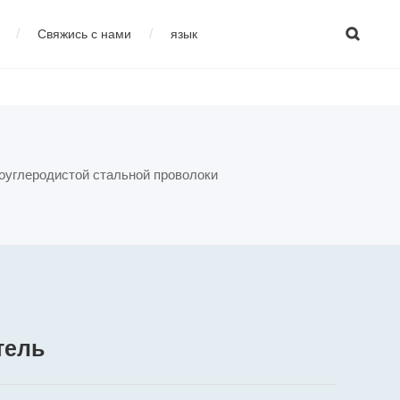

/
/
Свяжись с нами
язык
изводства высокоуглеродистой стали
çais
04
Оборудование для
оуглеродистой стальной проволоки
сварки
тель