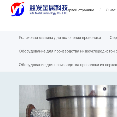
/
На первой странице
О нас
01
Сервопрямолинейный тягач
02
Оборудование для про
01
Роликовая машина для волочения проволоки
Сер
Оборудование для производства низкоуглеродистой 
производ
Оборудование для производства проволоки из нерж