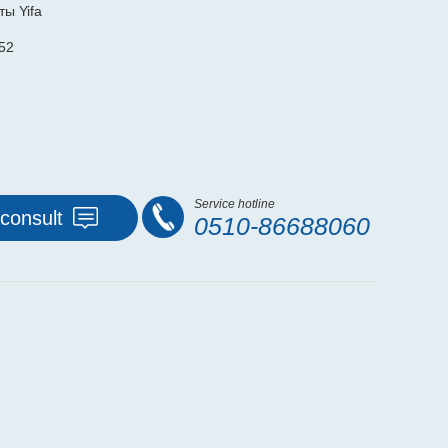
ы Yifa
52
Service hotline
consult
0510-86688060