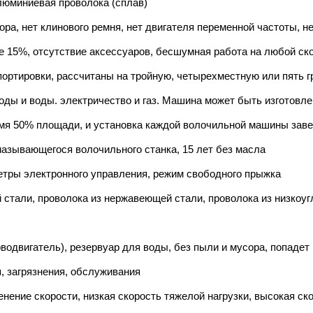
алюминиевая проволока (сплав)
тора, нет клинового ремня, нет двигателя переменной частоты, 
 15%, отсутствие аксессуаров, бесшумная работа на любой ско
портировки, рассчитаны на тройную, четырехместную или пять 
оды и воды. электричество и газ. Машина может быть изготовл
мя 50% площади, и установка каждой волочильной машины завер
мазывающегося волочильного станка, 15 лет без масла
етры электронного управления, режим свободного прыжка
й стали, проволока из нержавеющей стали, проволока из низкоу
одвигатель), резервуар для воды, без пыли и мусора, попадет 
, загрязнения, обслуживания
енение скорости, низкая скорость тяжелой нагрузки, высокая ско