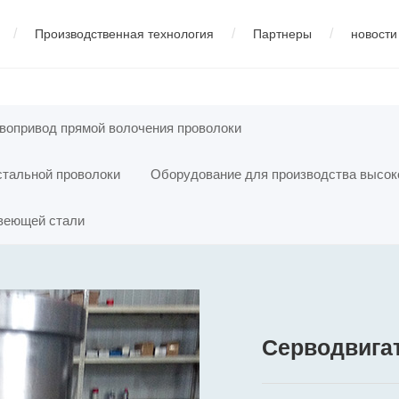
/
/
/
Производственная технология
Партнеры
новости
изводства низкоуглеродистой стали
中文版
01
Профиль компании
01
Корпоративные новости
02
English
03
русский
02
Демонстрация оборудования
02
Новости индустрии
03
04
Оборудование для про
español
05
fran
вопривод прямой волочения проволоки
стальной проволоки
Оборудование для производства высок
ства нержавеющей стали
05
Оборудование для производства 
авеющей стали
Серводвига