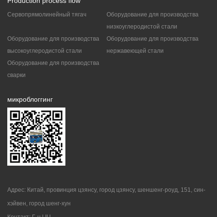
Production process flow
Сервопрямолинейный тягач
Оборудование для производства
низкоуглеродистой стали
Оборудование для производства
Оборудование для производства
высокоуглеродистой стали
нержавеющей стали
Оборудование для производства
сварки
микроблоггинг
Адрес: Китай, провинция цзянсу, город цзянсу, шеншенг-роуд, 151, син-
хэйвен, город шенг-хун