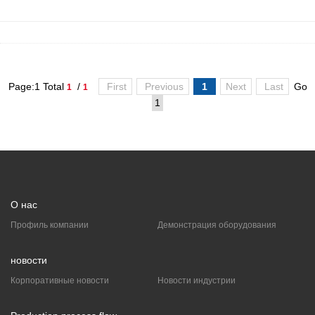
Page:1 Total
/
First
Previous
1
Next
Last
Go
1
1
О нас
Профиль компании
Демонстрация оборудования
новости
Корпоративные новости
Новости индустрии