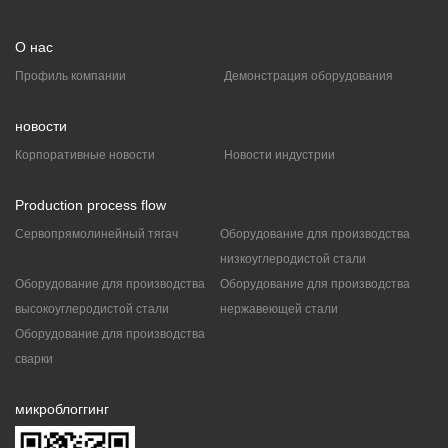
φ1.2mm сырья)
→
LZ11/300Линейный чертеж
→
Натяжная рама
→
Очистка бака
→
SG300Машина для
намотки проволоки в форме буквы I (проволока из
О нас
нержавеющей стали диаметром менее 1,2 мм тянется до
минимума φ 0,2 мм)
Профиль компании
Демонстрация оборудования
2、
Воздушная линия
→
LT15/300Блок вытяжки воды
→
Натяжная рама
→
Очистка бака
→
SG300Машина для
намотки проволоки в форме буквы I (проволока из
новости
нержавеющей стали диаметром менее 1,2 мм тянется до
минимума φ 0,2 мм)
Корпоративные новости
Новости индустрии
Production process flow
Сервопрямолинейный тягач
Оборудование для производства
низкоуглеродистой стали
Оборудование для производства
Оборудование для производства
высокоуглеродистой стали
нержавеющей стали
Оборудование для производства
сварки
микроблоггинг