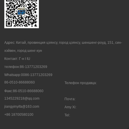
Адрес: Китай, провинция цзянсу, город цзянсу, шеншенг-роуд, 151, син-
хэйвен, город шенг-хун
Контакт: Г-н l IU
телефон:86-13771203269
Whatsapp:0086-13771203269
86-0510-86688060
Телефон продавца:
Факс:86-0510-86688060
1345229218@qq.com
Почта:
jiangyinyifa@163.com
Amy Xi:
+86 18700580100
Tel: