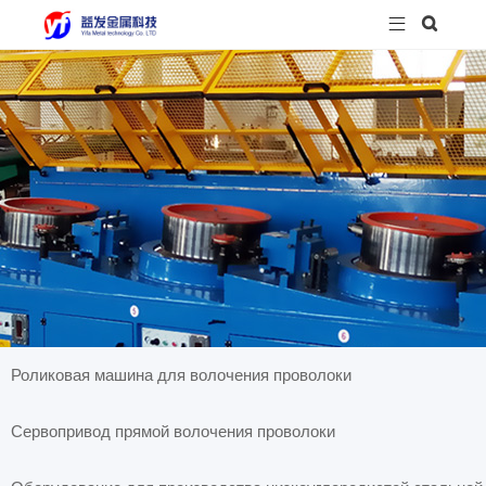


Роликовая машина для волочения проволоки
Сервопривод прямой волочения проволоки