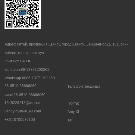
Адрес: Китай, провинция цзянсу, город цзянсу, шеншенг-роуд, 151, син-
хэйвен, город шенг-хун
Контакт: Г-н l IU
телефон:86-13771203269
Whatsapp:0086-13771203269
86-0510-86688060
Телефон продавца:
Факс:86-0510-86688060
1345229218@qq.com
Почта:
jiangyinyifa@163.com
Amy Xi:
+86 18700580100
Tel: