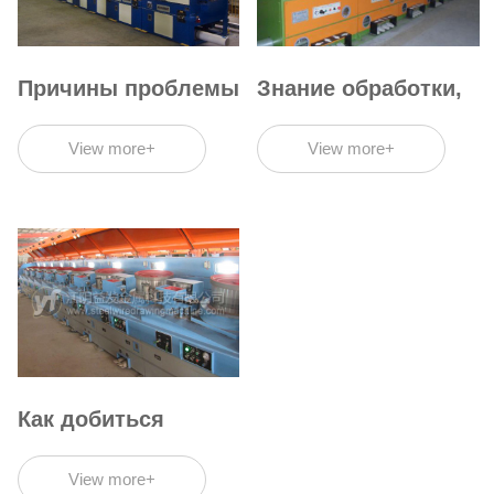
Причины проблемы
Знание обработки,
отключения
размещения и
машины волочения
сборки
View more+
View more+
проволоки и
волочильных
контрмеры
машин
Как добиться
теплового баланса
волочильной
View more+