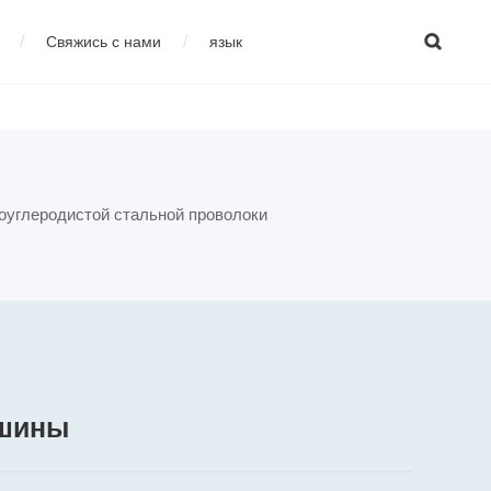

/
/
Свяжись с нами
язык
изводства высокоуглеродистой стали
çais
04
Оборудование для
оуглеродистой стальной проволоки
сварки
ашины