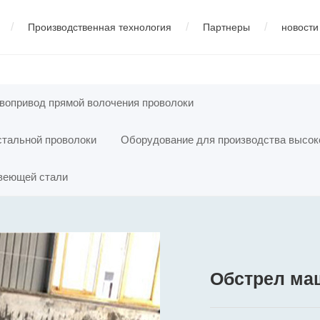
/
/
/
Производственная технология
Партнеры
новости
изводства низкоуглеродистой стали
中文版
01
Профиль компании
01
Корпоративные новости
02
English
03
русский
02
Демонстрация оборудования
02
Новости индустрии
03
04
Оборудование для про
español
05
fran
вопривод прямой волочения проволоки
стальной проволоки
Оборудование для производства высок
ства нержавеющей стали
05
Оборудование для производства 
авеющей стали
Обстрел м