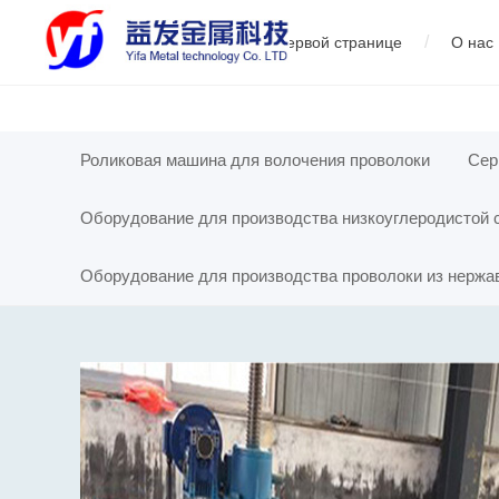
/
На первой странице
О нас
01
Сервопрямолинейный тягач
02
Оборудование для про
01
Роликовая машина для волочения проволоки
Сер
Оборудование для производства низкоуглеродистой 
производ
Оборудование для производства проволоки из нерж