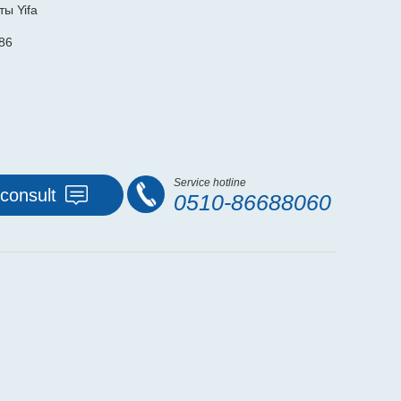
ы Yifa
86
Service hotline
consult
0510-86688060