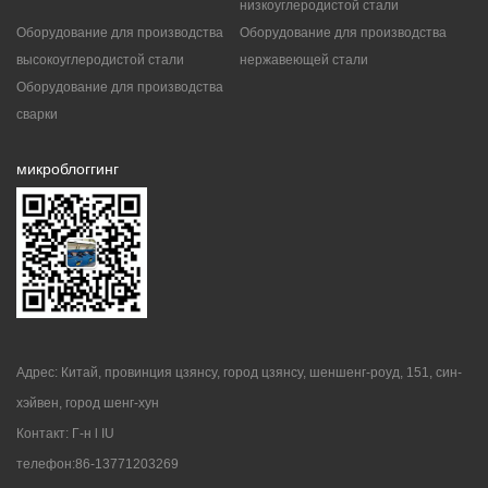
низкоуглеродистой стали
Оборудование для производства
Оборудование для производства
высокоуглеродистой стали
нержавеющей стали
Оборудование для производства
сварки
микроблоггинг
Адрес: Китай, провинция цзянсу, город цзянсу, шеншенг-роуд, 151, син-
хэйвен, город шенг-хун
Контакт: Г-н l IU
телефон:86-13771203269