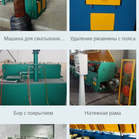
Машина для сматывания
Удаление ржавчины с пояса
туловищных слонов -
низкоуглеродистая стальная
проволока
Бор с покрытием
Натяжная рама