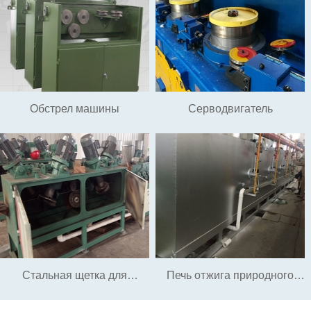
Обстрел машины
Серводвигатель
Стальная щетка для
Печь отжига природного
удаления ржавчины
газа