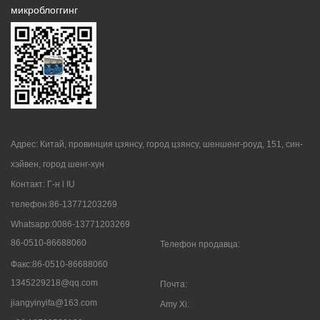
микроблоггинг
Адрес: Китай, провинция цзянсу, город цзянсу, шеншенг-роуд, 151, син-
хэйвен, город шенг-хун
Контакт: Г-н l IU
телефон:86-13771203269
Whatsapp:0086-13771203269
86-0510-86688060
Телефон продавца:
Факс:86-0510-86688060
1345229218@qq.com
Почта:
jiangyinyifa@163.com
Amy Xi: