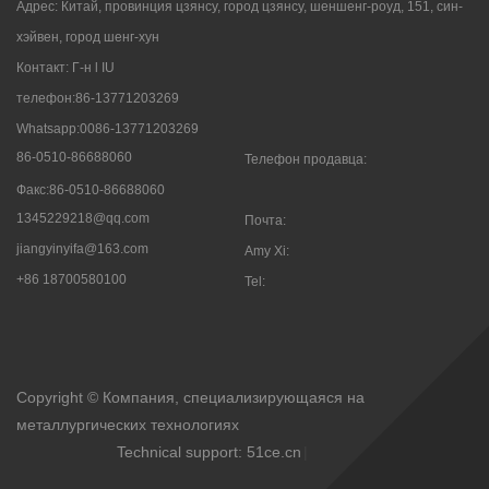
Адрес: Китай, провинция цзянсу, город цзянсу, шеншенг-роуд, 151, син-
хэйвен, город шенг-хун
Контакт: Г-н l IU
телефон:86-13771203269
Whatsapp:0086-13771203269
86-0510-86688060
Телефон продавца:
Факс:86-0510-86688060
1345229218@qq.com
Почта:
jiangyinyifa@163.com
Amy Xi:
+86 18700580100
Tel:

Copyright © Компания, специализирующаяся на
металлургических технологиях
Technical support: 51ce.cn
|