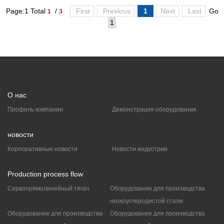
Page:1 Total
/
First
Previous
1
Next
Last
Go
1
3
О нас
Профиль компании
Демонстрация оборудования
новости
Корпоративные новости
Новости индустрии
Production process flow
Сервопрямолинейный тягач
Оборудование для производства
низкоуглеродистой стали
Оборудование для производства
Оборудование для производства