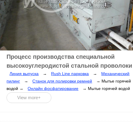
Процесс производства специальной
высокоуглеродистой стальной проволоки
Линия выпуска
→
Rush Line парковка
→
Механический
пилинг
→
Станок для полировки ремней
→ Мытье горячей
водой →
Онлайн фосфатирование
→ Мытье горячей водой
→
высыхание
→
Линейный волочильный станок
→
View more+
Натяжная рама
→
Машина для волочения проволоки