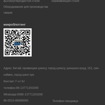
высокоуглеродистой стали
нержавеющей стали
Оборудование для производства
сварки
микроблоггинг
Адрес: Китай, провинция цзянсу, город цзянсу, шеншенг-роуд, 151, син-
хэйвен, город шенг-хун
Контакт: Г-н l IU
телефон:86-13771203269
Whatsapp:0086-13771203269
86-0510-86688060
Телефон продавца: