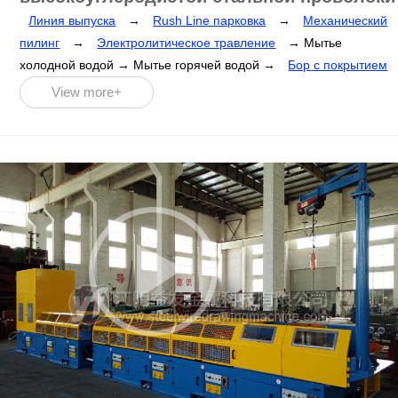
Линия выпуска
→
Rush Line парковка
→
Механический
пилинг
→
Электролитическое травление
→ Мытье
холодной водой → Мытье горячей водой →
Бор с покрытием
→
высыхание
→
Линейный волочильный станок
→
View more+
Натяжная рама
→
I-образная линия захвата колес