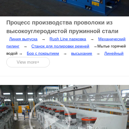
Процесс производства проволоки из
высокоуглеродистой пружинной стали
Линия выпуска
→
Rush Line парковка
→
Механический
пилинг
→
Станок для полировки ремней
→Мытье горячей
водой →
Бор с покрытием
→
высыхание
→
Линейный
волочильный станок
→
Натяжная рама
→
Хобот слона
View more+