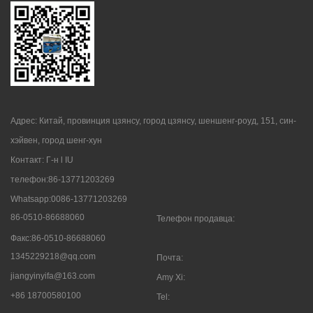
Адрес: Китай, провинция цзянсу, город цзянсу, шеншенг-роуд, 151, син-
хэйвен, город шенг-хун
Контакт: Г-н l IU
телефон:86-13771203269
Whatsapp:0086-13771203269
86-0510-86688060
Телефон продавца:
Факс:86-0510-86688060
1345229218@qq.com
Почта:
jiangyinyifa@163.com
Amy Xi:
+86 18700580100
Tel: