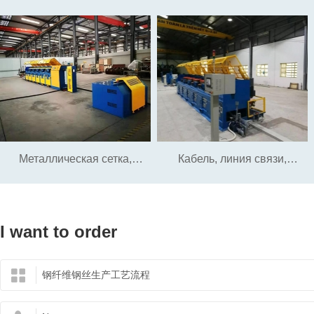
винтовой проволоки
яркой стальной проволоки
для хромированной,
оцинкованной, покрытой
медью мебели, тележек для
Металлическая сетка,
Кабель, линия связи,
супермаркетов, полок,
сварная проволока
процесс производства ПК
вешалок, бытовой техники и
I want to order
линии
т. Д.