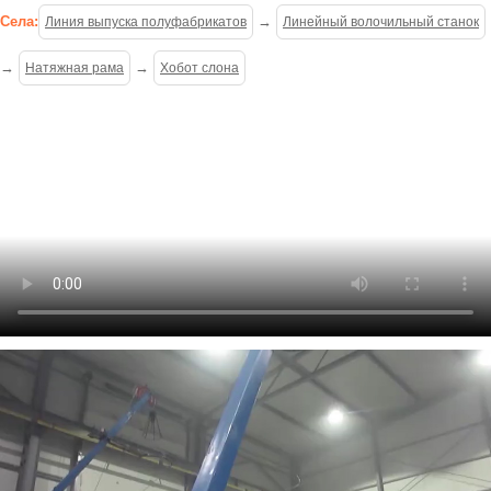
Села:
→
Линия выпуска полуфабрикатов
Линейный волочильный станок
→
→
Натяжная рама
Хобот слона