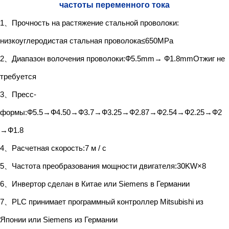
частоты переменного тока
1、Прочность на растяжение стальной проволоки:
низкоуглеродистая стальная проволока≤650MPa
2、Диапазон волочения проволоки:Ф5.5mm→ Ф1.8mmОтжиг не
требуется
3、Пресс-
формы:Ф5.5→Ф4.50→Ф3.7→Ф3.25→Ф2.87→Ф2.54→Ф2.25→Ф2
→Ф1.8
4、Расчетная скорость:7 м / с
5、Частота преобразования мощности двигателя:30KW×8
6、Инвертор сделан в Китае или Siemens в Германии
7、PLC принимает программный контроллер Mitsubishi из
Японии или Siemens из Германии