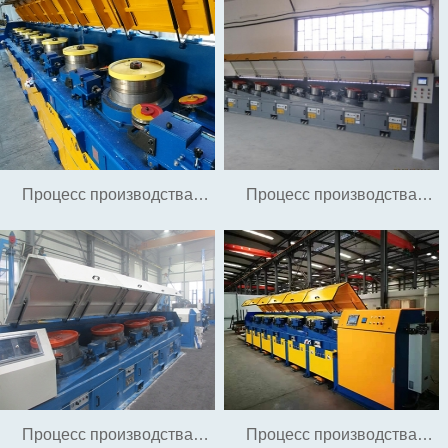
гвоздей из стальной
машина с водяным
проволоки и гвоздей без
охлаждением
мытья
Процесс производства
Процесс производства
бескислотной оцинкованной
проволочной вешалки
стальной (железной)
проволоки
Процесс производства
Процесс производства