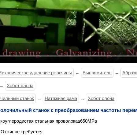
Механическое удаление ржавчины
→
Выпрямитель
→
Абрази
→
Хобот слона
чильный станок
→
Натяжная рама
→
Хобот слона
олочильный станок с преобразованием частоты перем
зкоуглеродистая стальная проволока≤650MPa
Отжиг не требуется