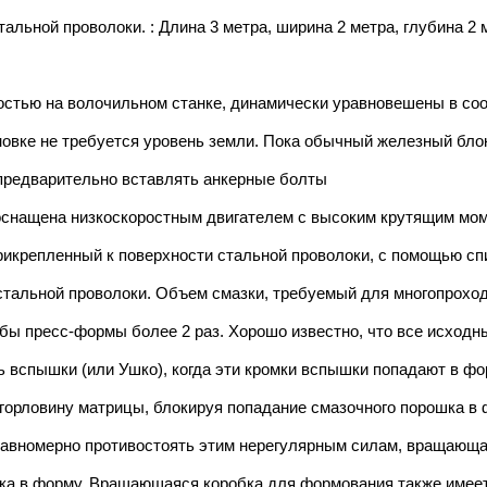
альной проволоки. : Длина 3 метра, ширина 2 метра, глубина 
остью на волочильном станке, динамически уравновешены в соо
новке не требуется уровень земли. Пока обычный железный блок
предварительно вставлять анкерные болты
оснащена низкоскоростным двигателем с высоким крутящим мом
икрепленный к поверхности стальной проволоки, с помощью спи
стальной проволоки. Объем смазки, требуемый для многопроход
жбы пресс-формы более 2 раз. Хорошо известно, что все исход
вспышки (или Ушко), когда эти кромки вспышки попадают в фо
горловину матрицы, блокируя попадание смазочного порошка в 
авномерно противостоять этим нерегулярным силам, вращающа
шка в форму. Вращающаяся коробка для формования также име