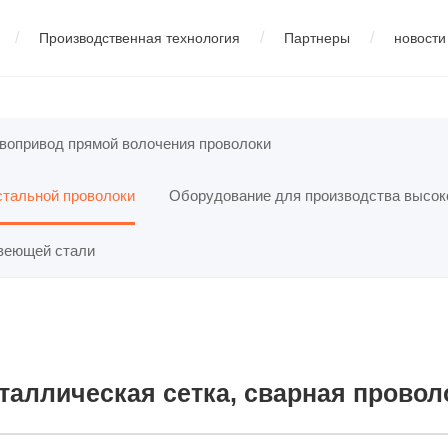
/
/
/
Производственная технология
Партнеры
новости
изводства низкоуглеродистой стали
中文版
01
Профиль компании
01
Корпоративные новости
02
English
03
русский
02
Демонстрация оборудования
02
Новости индустрии
03
04
Оборудование для про
español
05
fran
вопривод прямой волочения проволоки
стальной проволоки
Оборудование для производства высок
ства нержавеющей стали
05
Оборудование для производства 
авеющей стали
таллическая сетка, сварная провол