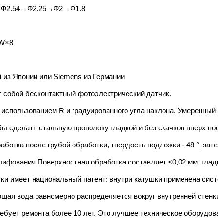
→Ф2.54→Ф2.25→Ф2→Ф1.8
KW×8
 из Японии или Siemens из Германии
 собой бесконтактный фотоэлектрический датчик.
 использованием R и градуированного угла наклона. Умеренный 
бы сделать стальную проволоку гладкой и без скачков вверх по
работка после грубой обработки, твердость подложки - 48 °, за
 шлифования Поверхностная обработка составляет ≤0,02 мм, глад
шки имеет национальный патент: внутри катушки применена сис
ющая вода равномерно распределяется вокруг внутренней стенк
ребует ремонта более 10 лет. Это лучшее техническое оборудов