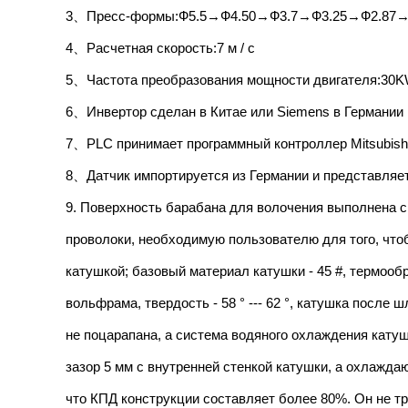
3、Пресс-формы:Ф5.5→Ф4.50→Ф3.7→Ф3.25→Ф2.87
4、Расчетная скорость:7 м / с
5、Частота преобразования мощности двигателя:30
6、Инвертор сделан в Китае или Siemens в Германии
7、PLC принимает программный контроллер Mitsubishi
8、Датчик импортируется из Германии и представляет
9. Поверхность барабана для волочения выполнена с
проволоки, необходимую пользователю для того, что
катушкой; базовый материал катушки - 45 #, термооб
вольфрама, твердость - 58 ° --- 62 °, катушка после
не поцарапана, а система водяного охлаждения кату
зазор 5 мм с внутренней стенкой катушки, а охлажда
что КПД конструкции составляет более 80%. Он не т