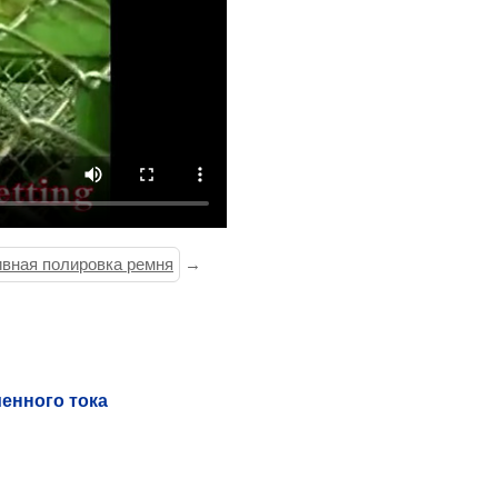
вная полировка ремня
→
енного тока