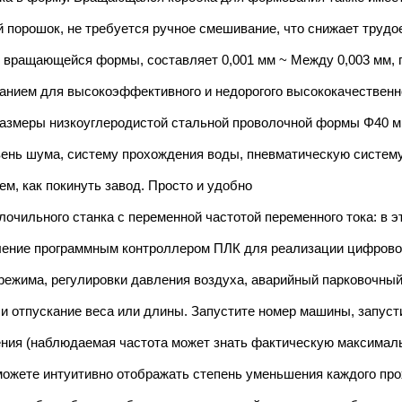
порошок, не требуется ручное смешивание, что снижает трудо
ю вращающейся формы, составляет 0,001 мм ~ Между 0,003 мм,
нием для высокоэффективного и недорогого высококачественно
размеры низкоуглеродистой стальной проволочной формы Φ40 
ень шума, систему прохождения воды, пневматическую систему
м, как покинуть завод. Просто и удобно
лочильного станка с переменной частотой переменного тока: в 
ление программным контроллером ПЛК для реализации цифровог
о режима, регулировки давления воздуха, аварийный парковочны
ли отпускание веса или длины. Запустите номер машины, запуст
ения (наблюдаемая частота может знать фактическую максималь
можете интуитивно отображать степень уменьшения каждого прох