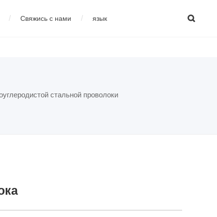

/
/
Свяжись с нами
язык
изводства высокоуглеродистой стали
çais
04
Оборудование для
оуглеродистой стальной проволоки
сварки
ока