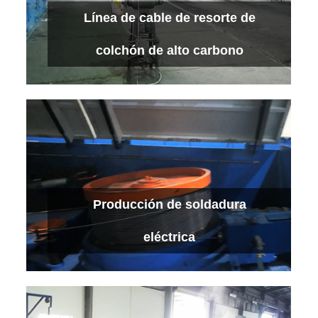
Línea de cable de acero inoxidable
Línea de cable de resorte de
Ver más
colchón de alto carbono
Línea de cable de resorte de colchón de
Producción de soldadura
alto carbono
Ver más
eléctrica