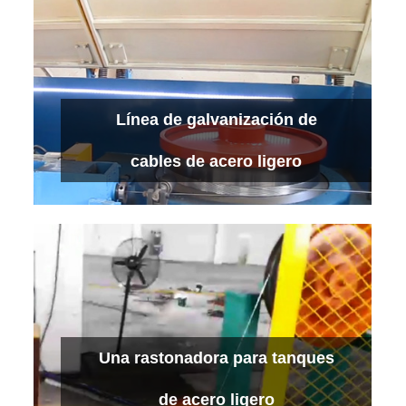
Línea de cable de bajo carbono
Línea de galvanización de
Ver más
cables de acero ligero
Línea de galvanización de cables de acero
Una rastonadora para tanques
ligero
Ver más
de acero ligero