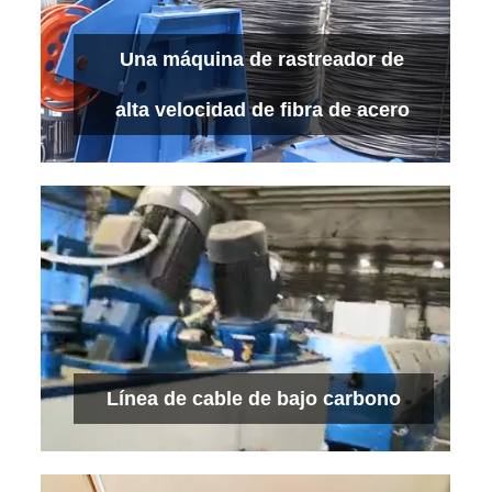
Línea de telaraña galvanizada
Una máquina de rastreador de
Ver más
alta velocidad de fibra de acero
Una máquina de rastreador de alta
velocidad de fibra de acero
Ver más
Línea de cable de bajo carbono