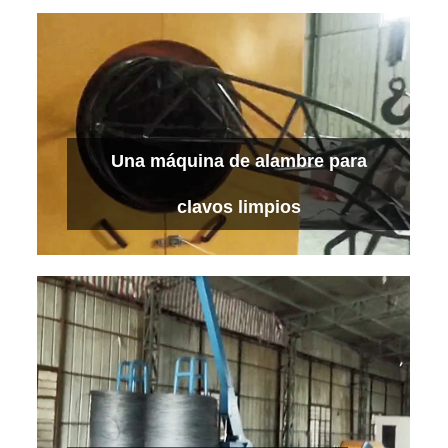
Una máquina de clavos de alta velocidad
Una máquina de alambre para
Ver más
clavos limpios
Una máquina de alambre para clavos
limpios