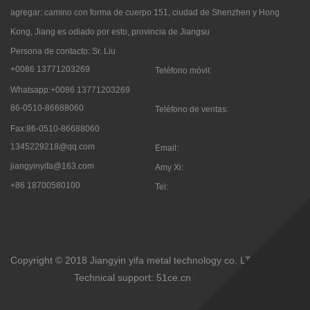
agregar: camino con forma de cuerpo 151, ciudad de Shenzhen y Hong
Kong, Jiang es odiado por esto, provincia de Jiangsu
Persona de contacto: Sr. Liu
+0086 13771203269
Teléfono móvil:
Whatsapp:+0086 13771203269
86-0510-86688060
Teléfono de ventas:
Fax:86-0510-86688060
1345229218@qq.com
Email:
jiangyinyifa@163.com
Amy Xi:
+86 18700580100
Tel:

Copyright © 2018 Jiangyin yifa metal technology co. LTD
Technical support: 51ce.cn
|