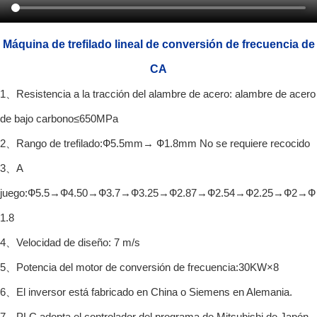
Máquina de trefilado lineal de conversión de frecuencia de
CA
1、Resistencia a la tracción del alambre de acero: alambre de acero
de bajo carbono≤650MPa
2、Rango de trefilado:Ф5.5mm→ Ф1.8mm No se requiere recocido
3、A
juego:Ф5.5→Ф4.50→Ф3.7→Ф3.25→Ф2.87→Ф2.54→Ф2.25→Ф2→Ф
1.8
4、Velocidad de diseño: 7 m/s
5、Potencia del motor de conversión de frecuencia:30KW×8
6、El inversor está fabricado en China o Siemens en Alemania.
7、PLC adopta el controlador del programa de Mitsubishi de Japón,