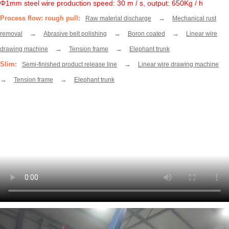
Φ1mm steel wire production speed: 30 m / s, output: 650Kg / h
Process flow: rough pull:
→
Raw material discharge
Mechanical rust
→
→
→
removal
Abrasive belt polishing
Boron coated
Linear wire
→
→
drawing machine
Tension frame
Elephant trunk
Slim:
→
Semi-finished product release line
Linear wire drawing machine
→
→
Tension frame
Elephant trunk