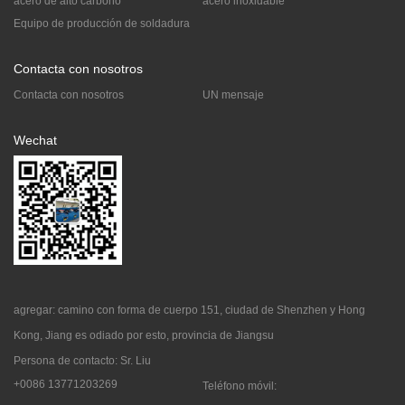
acero de alto carbono
acero inoxidable
Equipo de producción de soldadura
Contacta con nosotros
Contacta con nosotros
UN mensaje
Wechat
agregar: camino con forma de cuerpo 151, ciudad de Shenzhen y Hong
Kong, Jiang es odiado por esto, provincia de Jiangsu
Persona de contacto: Sr. Liu
+0086 13771203269
Teléfono móvil: