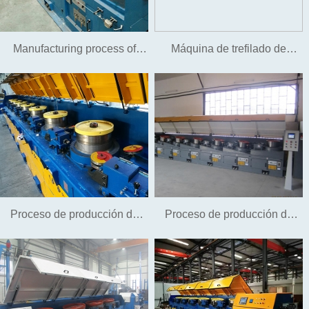
Manufacturing process of
Máquina de trefilado de
nailing steel wire and no-
alambre de troquel refrigerado
wash nail wire
por agua
Proceso de producción de
Proceso de producción de
alambre de acero galvanizado
alambre de suspensión
(hierro) sin ácido.