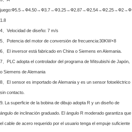
juego:Ф5.5→Ф4.50→Ф3.7→Ф3.25→Ф2.87→Ф2.54→Ф2.25→Ф2→Ф
1.8
4、Velocidad de diseño: 7 m/s
5、Potencia del motor de conversión de frecuencia:30KW×8
6、El inversor está fabricado en China o Siemens en Alemania.
7、PLC adopta el controlador del programa de Mitsubishi de Japón,
o Siemens de Alemania
8、El sensor es importado de Alemania y es un sensor fotoeléctrico
sin contacto.
9. La superficie de la bobina de dibujo adopta R y un diseño de
ángulo de inclinación graduado. El ángulo R moderado garantiza que
el cable de acero requerido por el usuario tenga el empuje suficiente