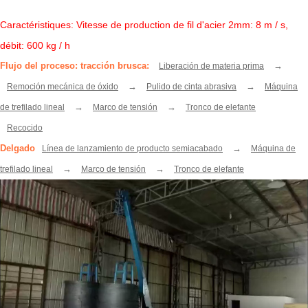
Caractéristiques: Vitesse de production de fil d'acier 2mm: 8 m / s,
débit: 600 kg / h
Flujo del proceso: tracción brusca:
→
Liberación de materia prima
→
→
Remoción mecánica de óxido
Pulido de cinta abrasiva
Máquina
→
→
de trefilado lineal
Marco de tensión
Tronco de elefante
Recocido
Delgado
→
Línea de lanzamiento de producto semiacabado
Máquina de
→
→
trefilado lineal
Marco de tensión
Tronco de elefante