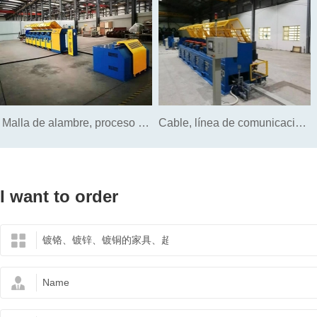
acero
Malla de alambre, proceso de
Cable, línea de comunicación,
producción de alambre de
línea de proceso de
I want to order
acero soldado.
producción de PC.