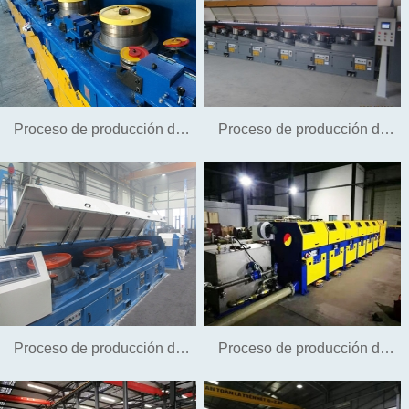
wash nail wire
por agua
Proceso de producción de
Proceso de producción de
alambre de acero galvanizado
alambre de suspensión
(hierro) sin ácido.
Proceso de producción de
Proceso de producción de
alambre de tornillo
alambre de acero de fibra de