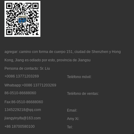
agregar: camino con forma de cuerpo 151, ciudad de Shenzhen y Hong
Kong, Jiang es odiado por esto, provincia de Jiangsu
Persona de contacto: Sr. Liu
+0086 13771203269
Teléfono móvil:
Whatsapp:+0086 13771203269
86-0510-86688060
Teléfono de ventas:
Fax:86-0510-86688060
1345229218@qq.com
Email:
jiangyinyifa@163.com
Amy Xi:
+86 18700580100
Tel: