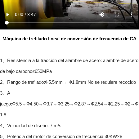
Máquina de trefilado lineal de conversión de frecuencia de CA
1、Resistencia a la tracción del alambre de acero: alambre de acero
de bajo carbono≤650MPa
2、Rango de trefilado:Ф5.5mm→ Ф1.8mm No se requiere recocido
3、A
juego:Ф5.5→Ф4.50→Ф3.7→Ф3.25→Ф2.87→Ф2.54→Ф2.25→Ф2→Ф
1.8
4、Velocidad de diseño: 7 m/s
5、Potencia del motor de conversión de frecuencia:30KW×8