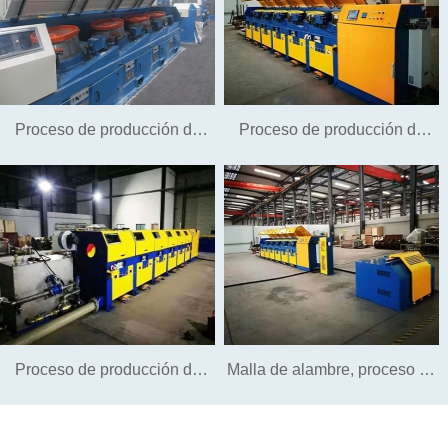
Proceso de producción de
Proceso de producción de
alambre de tornillo
alambre de acero brillante
para cromo, galvanizado,
muebles de cobre, carros de
supermercado, estantes,
Proceso de producción de
Malla de alambre, proceso de
perchas, electrodomésticos,
alambre de acero de fibra de
producción de alambre de
etc.