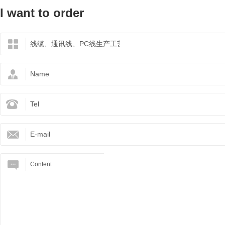
I want to order
acero
acero soldado.