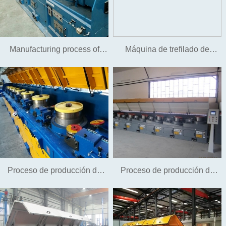
Manufacturing process of
Máquina de trefilado de
nailing steel wire and no-
alambre de troquel refrigerado
wash nail wire
por agua
Proceso de producción de
Proceso de producción de
alambre de acero galvanizado
alambre de suspensión
(hierro) sin ácido.