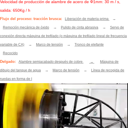
Velocidad de producción de alambre de acero de Φ1mm: 30 m / s,
salida: 650Kg / h
Flujo del proceso: tracción brusca:
→
Liberación de materia prima
→
→
Remoción mecánica de óxido
Pulido de cinta abrasiva
Servo de
conexión directa máquina de trefilado (o máquina de trefilado lineal de frecuencia
→
→
variable de CA)
Marco de tensión
Tronco de elefante
Recocido
Delgado:
Alambre semiacabado después de cobre.
→
Máquina de
→
→
dibujo del tanque de agua
Marco de tensión
Línea de recogida de
ruedas en forma de I