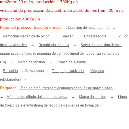
mm2mm: 20 m / s, producción: 1700Kg / h
velocidad de producción de alambre de acero de mm1mm: 20 m / s,
producción: 400Kg / h
Flujo del proceso: tracción brusca:
→
Liberación de materia prima
→
→
Remoción mecánica de óxido( →
Sheller,
Enderezadora
Pulido
→
→
de cinta abrasiva
Recubierto de boro
Servo de conexión directa
máquina de trefilado (o máquina de trefilado lineal de frecuencia variable de
→
→
CA)
Marco de tensión
Tronco de elefante
，Galvanizado（
Recocido
Tanque galvanizado,
Máquina
）
rebobinadora
Delgado:
Línea de productos semiacabados después de galvanizado.
→
→
→
Máquina de dibujo del tanque de agua
Marco de tensión
Línea
de tronco de elefante (línea de recogida de ruedas en forma de I)