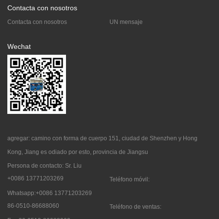
Contacta con nosotros
Contacta con nosotros
UN mensaje
Wechat
agregar: camino con forma de cuerpo 151, ciudad de Shenzhen y Hong
Kong, Jiang es odiado por esto, provincia de Jiangsu
Persona de contacto: Sr. Liu
+0086 13771203269
Teléfono móvil:
Whatsapp:+0086 13771203269
86-0510-86688060
Teléfono de ventas: