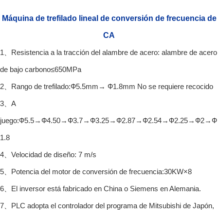
Máquina de trefilado lineal de conversión de frecuencia de
CA
1、Resistencia a la tracción del alambre de acero: alambre de acero
de bajo carbono≤650MPa
2、Rango de trefilado:Ф5.5mm→ Ф1.8mm No se requiere recocido
3、A
juego:Ф5.5→Ф4.50→Ф3.7→Ф3.25→Ф2.87→Ф2.54→Ф2.25→Ф2→Ф
1.8
4、Velocidad de diseño: 7 m/s
5、Potencia del motor de conversión de frecuencia:30KW×8
6、El inversor está fabricado en China o Siemens en Alemania.
7、PLC adopta el controlador del programa de Mitsubishi de Japón,