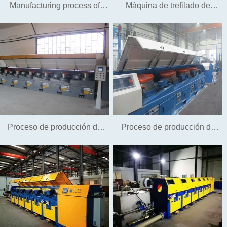
Manufacturing process of
Máquina de trefilado de
nailing steel wire and no-
alambre de troquel refrigerado
wash nail wire
por agua
Proceso de producción de
Proceso de producción de
alambre de suspensión
alambre de tornillo