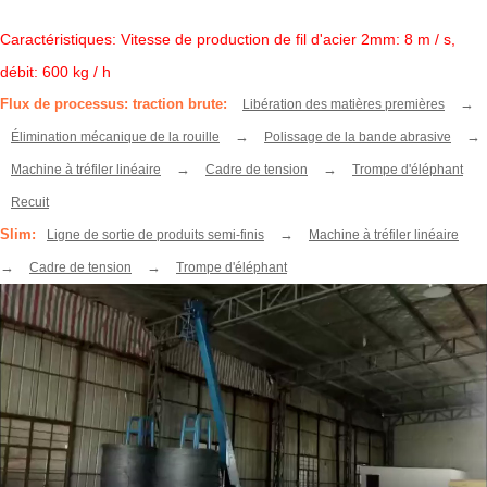
Caractéristiques: Vitesse de production de fil d'acier 2mm: 8 m / s,
débit: 600 kg / h
Flux de processus: traction brute:
→
Libération des matières premières
→
→
Élimination mécanique de la rouille
Polissage de la bande abrasive
→
→
Machine à tréfiler linéaire
Cadre de tension
Trompe d'éléphant
Recuit
Slim:
→
Ligne de sortie de produits semi-finis
Machine à tréfiler linéaire
→
→
Cadre de tension
Trompe d'éléphant