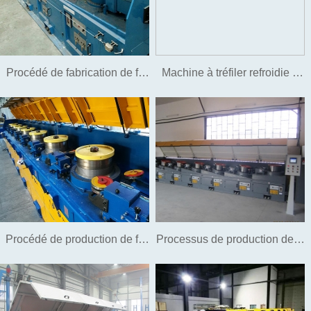
Procédé de fabrication de fil
Machine à tréfiler refroidie à
d'acier à clouer et de fil à clou
l'eau
sans lavage
Procédé de production de fil
Processus de production de fil
d'acier (acier) galvanisé sans
de suspension
acide