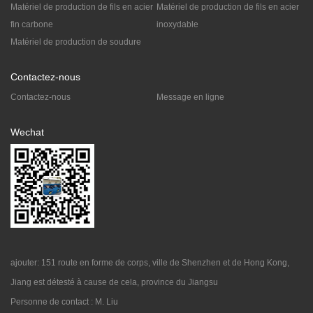
Matériel de production de fils en acier
Matériel de production de fils en acier
fin carbone
inoxydable
Matériel de production de soudure
Contactez-nous
Contactez-nous
Message en ligne
Wechat
ajouter: 151 route en forme de corps, ville de Shenzhen et de Hong Kong,
Jiang est détesté à cause de cela, province du Jiangsu
Personne de contact : M. Liu