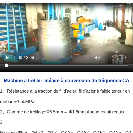
Machine à tréfiler linéaire à conversion de fréquence CA
1、Résistance à la traction de fil d'acier: fil d'acier à faible teneur en
carbone≤650MPa
2、Gamme de tréfilage:Ф5.5mm→ Ф1.8mm Aucun recuit requis
3、
Moulage:Ф5.5→Ф4.50→Ф3.7→Ф3.25→Ф2.87→Ф2.54→Ф2.25→Ф2