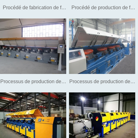
Procédé de fabrication de fil
Procédé de production de fil
d'acier à clouer et de fil à clou
d'acier (acier) galvanisé sans
sans lavage
acide
Processus de production de fil
Processus de production de fil
de suspension
de vis