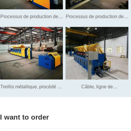
Processus de production de fil
Processus de production de fil
d'acier brillant pour meubles
d'acier de fibre d'acier
chromés, galvanisés et
cuivrés, chariots de
supermarchés, étagères,
Treillis métallique, procédé de
Câble, ligne de
cintres, appareils ménagers,
fabrication d'acier à fil soudé
communication, processus de
etc.
I want to order
production de ligne PC