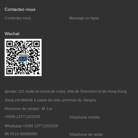
Contactez-nous
Contactez-nous
Message en ligne
Wechat
ajouter: 151 route en forme de corps, ville de Shenzhen et de Hong Kong,
Jiang est détesté à cause de cela, province du Jiangsu
Personne de contact : M. Liu
+0086 13771203269
Téléphone mobile:
Whatsapp:+0086 13771203269
86-0510-86688060
Téléphone de vente: