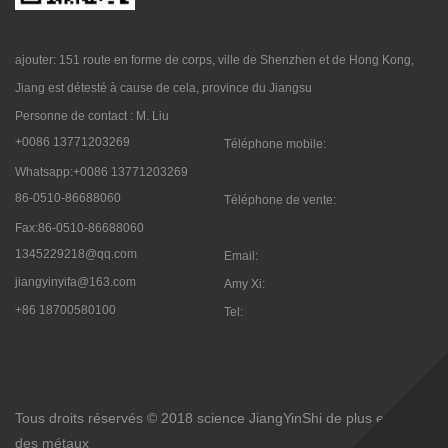
ajouter: 151 route en forme de corps, ville de Shenzhen et de Hong Kong,
Jiang est détesté à cause de cela, province du Jiangsu
Personne de contact : M. Liu
+0086 13771203269
Téléphone mobile:
Whatsapp:+0086 13771203269
86-0510-86688060
Téléphone de vente:
Fax:86-0510-86688060
1345229218@qq.com
Email:
jiangyinyifa@163.com
Amy Xi:
+86 18700580100
Tel:

Tous droits réservés © 2018 science JiangYinShi de plus en plus
des métaux