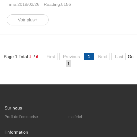
Time:2019/02/26 Reading:8156
Voir plus+
Page:1 Total
/
First
Previous
1
Next
Last
Go
1
6
Sur nous
Profil de l’entreprise
matériel
l’information